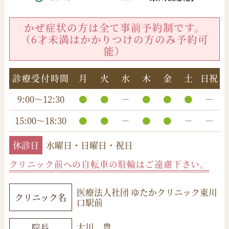
かぜ症状の方は全て事前予約制です。
（6才未満はかかりつけの方のみ予約可
能）
診療受付時間
月
火
水
木
金
土
日祝
9:00～12:30
－
－
15:00～18:30
－
－
－
休診日
水曜日・日曜日・祝日
クリニック前への自転車の駐輪はご遠慮下さい。
医療法人社団 ゆたかクリニック東川
クリニック名
口駅前
大川 豊
院長