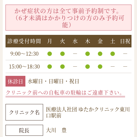
かぜ症状の方は全て事前予約制です。
（6才未満はかかりつけの方のみ予約可
能）
診療受付時間
月
火
水
木
金
土
日祝
9:00～12:30
－
－
15:00～18:30
－
－
－
休診日
水曜日・日曜日・祝日
クリニック前への自転車の駐輪はご遠慮下さい。
医療法人社団 ゆたかクリニック東川
クリニック名
口駅前
大川 豊
院長