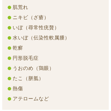
肌荒れ
ニキビ（ざ瘡）
いぼ（尋常性疣贅）
水いぼ（伝染性軟属腫）
乾癬
円形脱毛症
うおのめ（鶏眼）
たこ（胼胝）
熱傷
アテロームなど