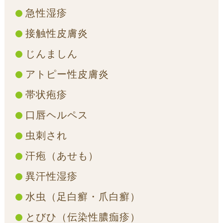
急性湿疹
接触性皮膚炎
じんましん
アトピー性皮膚炎
帯状疱疹
口唇ヘルペス
虫刺され
汗疱（あせも）
異汗性湿疹
水虫（足白癬・爪白癬）
とびひ（伝染性膿痂疹）